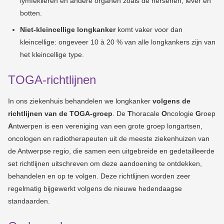
lymfeklieren en andere organen zoals de hersenen, lever en
botten.
Niet-kleincellige longkanker
komt vaker voor dan
kleincellige: ongeveer 10 à 20 % van alle longkankers zijn van
het kleincellige type.
TOGA-richtlijnen
In ons ziekenhuis behandelen we longkanker
volgens de
richtlijnen van de TOGA-groep
. De
T
horacale
O
ncologie
G
roep
A
ntwerpen is een vereniging van een grote groep longartsen,
oncologen en radiotherapeuten uit de meeste ziekenhuizen van
de Antwerpse regio, die samen een uitgebreide en gedetailleerde
set richtlijnen uitschreven om deze aandoening te ontdekken,
behandelen en op te volgen. Deze richtlijnen worden zeer
regelmatig bijgewerkt volgens de nieuwe hedendaagse
standaarden.