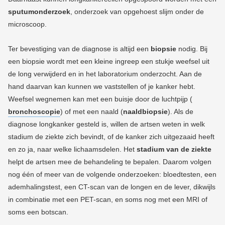
sputumonderzoek
, onderzoek van opgehoest slijm onder de
microscoop.
T
er bevestiging van de diagnose is altijd een
biopsie
nodig. Bij
een biopsie wordt met een kleine ingreep een stukje weefsel uit
de long verwijderd en in het laboratorium onderzocht. Aan de
hand daarvan kan kunnen we vaststellen of je kanker hebt.
Weefsel wegnemen kan met een buisje door de luchtpijp (
bronchoscopie
) of met een naald (
naaldbiopsie
). Als de
diagnose longkanker gesteld is, willen de artsen weten in welk
stadium de ziekte zich bevindt, of de kanker zich uitgezaaid heeft
en zo ja, naar welke lichaamsdelen. Het
stadium van de ziekte
helpt de artsen mee de behandeling te bepalen. Daarom volgen
nog één of meer van de volgende onderzoeken: bloedtesten, een
ademhalingstest, een CT-scan van de longen en de lever, dikwijls
in combinatie met een PET-scan, en soms nog met een MRI of
soms een botscan.