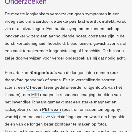
Onderzoeken
De meeste longkankers veroorzaken geen symptomen in een
vroeg stadium waardoor de ziekte
pas laat wordt ontdekt
, vaak
zijn er al uitzaaiingen. Een aantal symptomen kunnen toch op
longkanker wijzen: een aanhoudende hoest, constante pijn in de
borst, kortademigheid, heesheid, bloedfluimen, gewichtsverlies of
een vaak terugkerende longontsteking of bronchitis. De huisarts
zal je doorverwijzen voor verder onderzoek als hij dat nodig acht.
Een arts kan
röntgenfoto's
van de longen laten nemen (ook
thoraxfoto genoemd) of scans. Er zijn verschillende soorten
scans: een
CT-scan
(zeer gedetailleerde röntgenfoto's van het
lichaam), een
MRI
(magnetic resonance imaging, beelden van
het inwendige lichaam gemaakt met een sterke magneet en
radiogolven) of een
PET-scan
(positron emission tomography,
waarbij een radioactieve vloeistof ingespoten wordt om bepaalde
delen van de longen beter zichtbaar te maken op foto).
Daarnaast kunnen longkankercellen opgespoord worden met een