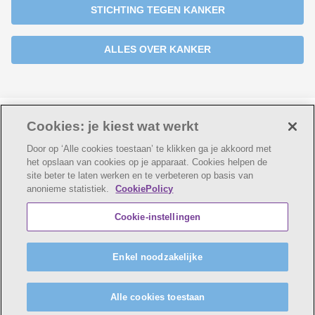
STICHTING TEGEN KANKER
ALLES OVER KANKER
Laatste update:
14-02-2025
Cookies: je kiest wat werkt
Door op ‘Alle cookies toestaan’ te klikken ga je akkoord met
het opslaan van cookies op je apparaat. Cookies helpen de
site beter te laten werken en te verbeteren op basis van
anonieme statistiek.
CookiePolicy
© AZ Voorkempen
Cookie verklaring
Privacybeleid
Cookie-instellingen
Webtoegankelijkheidsverklaring
AZ Voorkempen maakt deel uit van
vzw Emmaüs
Enkel noodzakelijke
Maatschappelijke zetel Edgard Tinellaan 1c, 2800
Mechelen
BE 0411 515 075, RPR Antwerpen (Mechelen)
Alle cookies toestaan