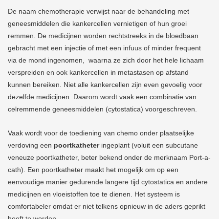
De naam chemotherapie verwijst naar de behandeling met
geneesmiddelen die kankercellen vernietigen of hun groei
remmen. De medicijnen worden rechtstreeks in de bloedbaan
gebracht met een injectie of met een infuus of minder frequent
via de mond ingenomen, waarna ze zich door het hele lichaam
verspreiden en ook kankercellen in metastasen op afstand
kunnen bereiken.
Niet alle kankercellen zijn even gevoelig voor
dezelfde medicijnen. Daarom wordt vaak een combinatie van
celremmende geneesmiddelen (cytostatica) voorgeschreven.
Vaak wordt voor de toediening van chemo onder plaatselijke
verdoving een
poortkatheter
ingeplant (voluit een subcutane
veneuze poortkatheter, beter bekend onder de merknaam Port-a-
cath). Een poortkatheter maakt het mogelijk om op een
eenvoudige manier gedurende langere tijd cytostatica en andere
medicijnen en vloeistoffen toe te dienen. Het systeem is
comfortabeler omdat er niet telkens opnieuw in de aders geprikt
hoeft te worden.