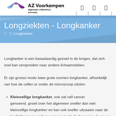
Overslaan en naar de inhoud gaan
Menu
User
Sea
Longziekten - Longkanker
menu
me
Longziekten
Longkanker
(pneumologie)
Longkanker is een kwaadaardig gezwel in de longen, dat zich
snel kan verspreiden naar andere lichaamsdelen.
Er zijn grosso modo twee grote soorten longkanker, afhankelijk
van hoe de cellen er onder de microscoop uitzien:
Kleincellige longkanker
, ook oat cell cancer
genoemd, groeit over het algemeen sneller dan niet-
kleincellige longkanker en kan ook sneller uitzaaien naar de