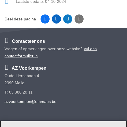
Laatste update:
04-10-2024
Facebook
Linkedin
Twitter
E-mail
Deel deze pagina
Contacteer ons
Vragen of opmerkingen over onze website?
Vul ons
contactformulier in
.
AZ Voorkempen
Oude Liersebaan 4
2390 Malle
T:
03 380 20 11
azvoorkempen@emmaus.be
Volg ons
Facebook
Linkedin
Instagram