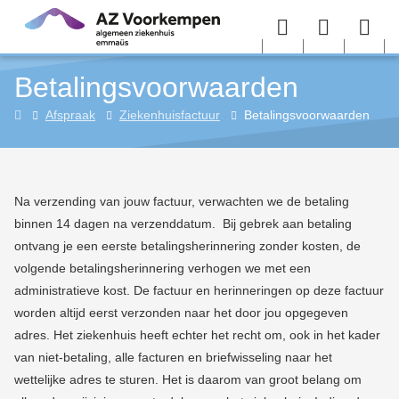
Overslaan en naar de inhoud gaan
Menu
User
Sea
Betalingsvoorwaarden
menu
me
Home
Afspraak
Ziekenhuisfactuur
Betalingsvoorwaarden
Na verzending van jouw factuur, verwachten we de betaling
binnen 14 dagen na verzenddatum. Bij gebrek aan betaling
ontvang je een eerste betalingsherinnering zonder kosten, de
volgende betalingsherinnering verhogen we met een
administratieve kost. D
e factuur en herinneringen op deze factuur
worden altijd eerst verzonden naar het door jou opgegeven
adres. Het ziekenhuis heeft echter het recht om, ook in het kader
van niet-betaling, alle facturen en briefwisseling naar het
wettelijke adres te sturen. Het is daarom van groot belang om