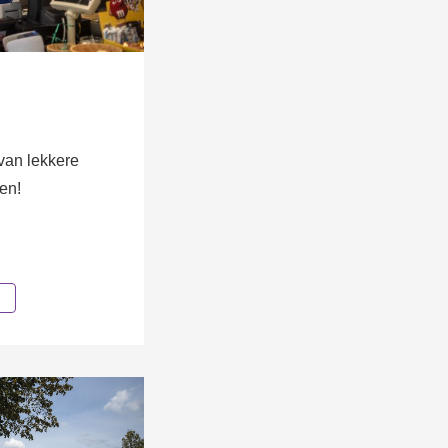
 van lekkere
en!