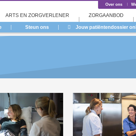
Over ons
We
ARTS EN ZORGVERLENER
ZORGAANBOD
e
Steun ons
Jouw patiëntendossier on