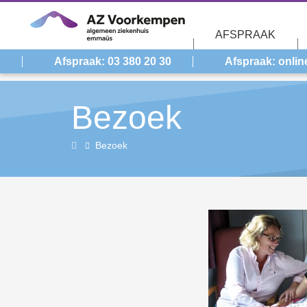
Overslaan en naar de inhoud gaan
AFSPRAAK
Afspraak: 03 380 20 30
Afspraak: onlin
Bezoek
Home
Bezoek