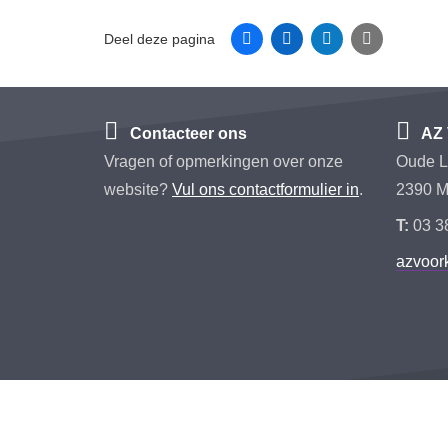
Facebook
Linkedin
Twitter
E-mail
Deel deze pagina
Contacteer ons
AZ 
Vragen of opmerkingen over onze
Oude L
website?
Vul ons contactformulier in
.
2390 M
T:
03 3
azvoo