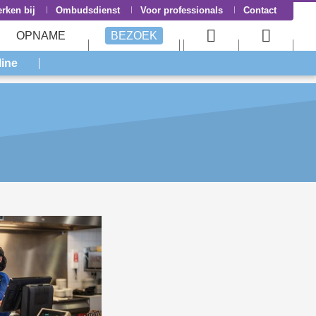
rken bij
Ombudsdienst
Voor professionals
Contact
OPNAME
BEZOEK
User
Searc
line
menu
menu