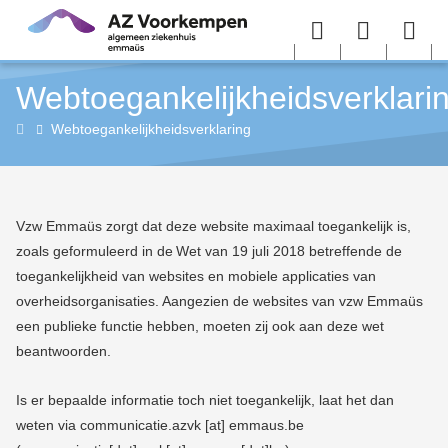
Overslaan en naar de inhoud gaan
Menu
User
Sea
Webtoegankelijkheidsverklari
menu
me
Home
Webtoegankelijkheidsverklaring
Vzw Emmaüs zorgt dat deze website maximaal toegankelijk is,
zoals geformuleerd in de Wet van 19 juli 2018 betreffende de
toegankelijkheid van websites en mobiele applicaties van
overheidsorganisaties. Aangezien de websites van vzw Emmaüs
een publieke functie hebben, moeten zij ook aan deze wet
beantwoorden.
Is er bepaalde informatie toch niet toegankelijk, laat het dan
weten via
communicatie.azvk
[at]
emmaus.be