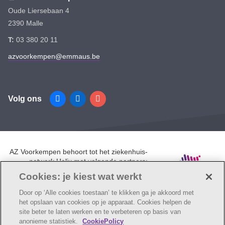
Oude Liersebaan 4
2390 Malle
T:
03 380 20 11
azvoorkempen@emmaus.be
Volg ons
Facebook
Linkedin
Instagram
AZ Voorkempen behoort tot het ziekenhuis-
netwerk Helix met volgende partners:
UZA, AZ Monica, AZ Rivierenland en AZ
Cookies: je kiest wat werkt
Klina.
Door op ‘Alle cookies toestaan’ te klikken ga je akkoord met
het opslaan van cookies op je apparaat. Cookies helpen de
site beter te laten werken en te verbeteren op basis van
anonieme statistiek.
CookiePolicy
© AZ Voorkempen