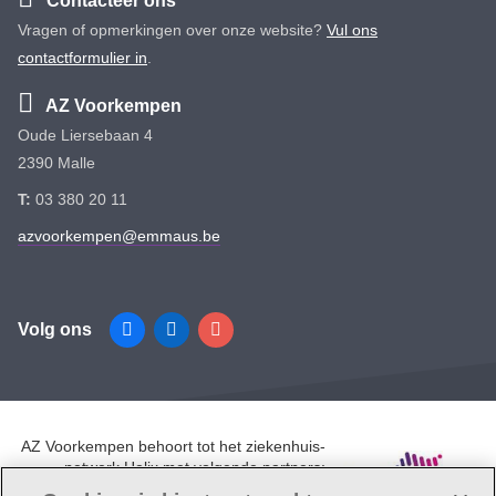
Contacteer ons
Vragen of opmerkingen over onze website?
Vul ons
contactformulier in
.
AZ Voorkempen
Oude Liersebaan 4
2390 Malle
T:
03 380 20 11
azvoorkempen@emmaus.be
Volg ons
Facebook
Linkedin
Instagram
AZ Voorkempen behoort tot het ziekenhuis-
netwerk Helix met volgende partners:
UZA, AZ Monica, AZ Rivierenland en AZ