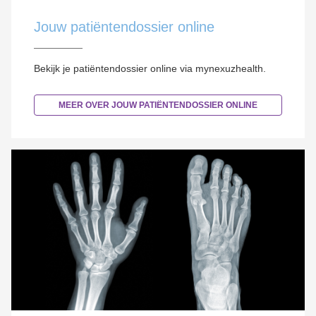
Jouw patiëntendossier online
Bekijk je patiëntendossier online via mynexuzhealth.
MEER OVER JOUW PATIËNTENDOSSIER ONLINE