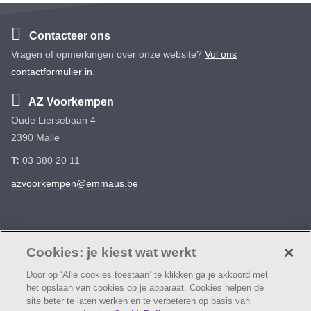
Contacteer ons
Vragen of opmerkingen over onze website?
Vul ons
contactformulier in
.
AZ Voorkempen
Oude Liersebaan 4
2390 Malle
T:
03 380 20 11
azvoorkempen@emmaus.be
Volg ons
Facebook
Linkedin
Instagram
Cookies: je kiest wat werkt
Door op ‘Alle cookies toestaan’ te klikken ga je akkoord met
het opslaan van cookies op je apparaat. Cookies helpen de
site beter te laten werken en te verbeteren op basis van