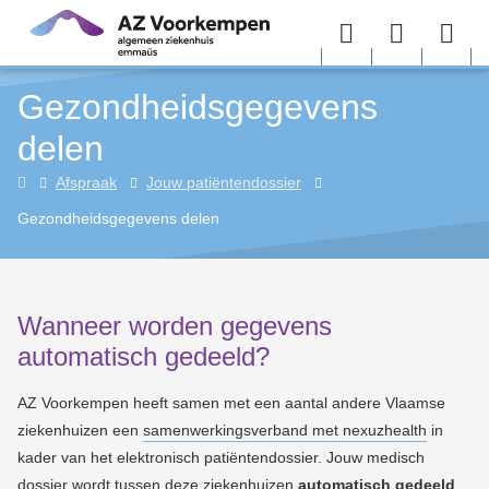
Overslaan en naar de inhoud gaan
Menu
User
Sea
Gezondheidsgegevens
menu
me
delen
Home
Afspraak
Jouw patiëntendossier
Gezondheidsgegevens delen
Wanneer worden gegevens
automatisch gedeeld?
AZ Voorkempen heeft samen met een aantal andere Vlaamse
ziekenhuizen een
samenwerkingsverband met nexuzhealth
in
kader van het elektronisch patiëntendossier.
Jouw medisch
dossier wordt tussen deze ziekenhuizen
automatisch gedeeld
,