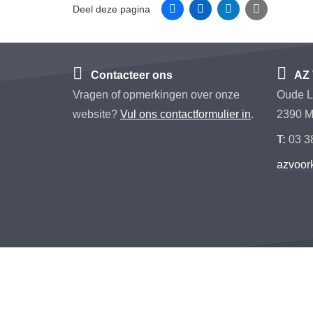
Facebook
Linkedin
Twitter
E-mail
Deel deze pagina
Contacteer ons
AZ 
Vragen of opmerkingen over onze
Oude L
website?
Vul ons contactformulier in
.
2390 M
T:
03 3
azvoo