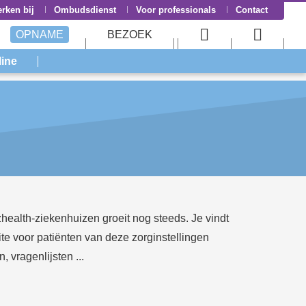
rken bij
Ombudsdienst
Voor professionals
Contact
OPNAME
BEZOEK
User
Searc
line
menu
menu
zhealth-ziekenhuizen groeit nog steeds. Je vindt
te voor patiënten van deze zorginstellingen
 vragenlijsten ...