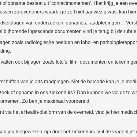
ct of opname bestaat uit ‘contactmomenten’. Hier krijg je een ov
ssen zorgverleners waarbij je zelf niet aanwezig was, kan hie
indverslagen van onderzoeken, opnames, raadplegingen ... Versl
eel bijhorende ingescande documenten vind je terug bij de rubr
lagen zoals radiologische beelden en labo- en pathologierapport
iding.
evatten ook bijlagen zoals foto’s, film, documenten en tekening
schriften van je arts raadplegen. Met de barcode kan je je medi
zoek of opname in ons ziekenhuis? Dan kunnen we via deze weg
 doornemen. Zo ben je maximaal voorbereid.
t via het eHealth-platform van de overheid, vind je hier medisc
 aan jou toegewezen zijn door het ziekenhuis. Vul de vragenlijst 