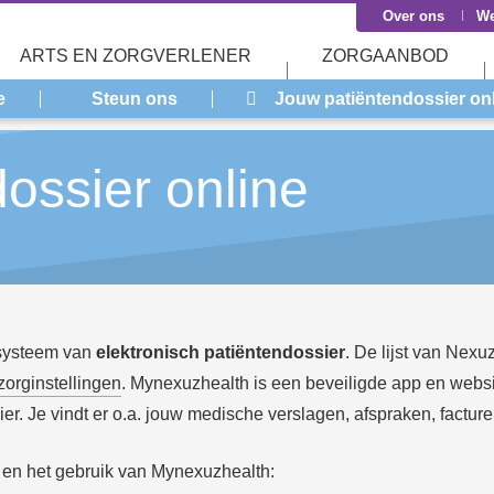
Over ons
We
ARTS EN ZORGVERLENER
ZORGAANBOD
e
Steun ons
Jouw patiëntendossier on
ossier online
 systeem van
elektronisch patiëntendossier
. De lijst van Nexu
orginstellingen
. Mynexuzhealth is een beveiligde app en websi
r. Je vindt er o.a. jouw medische verslagen, afspraken, facturen,
r en het gebruik van Mynexuzhealth: