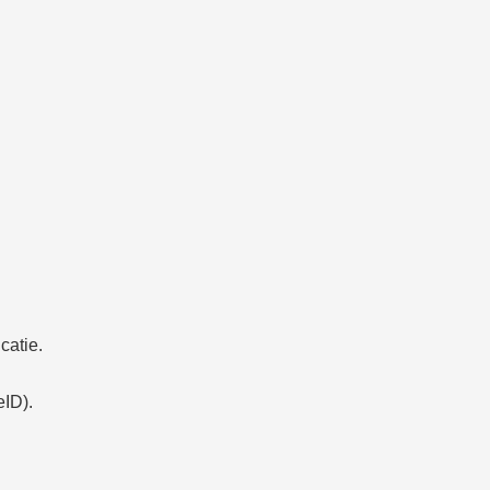
catie.
eID).