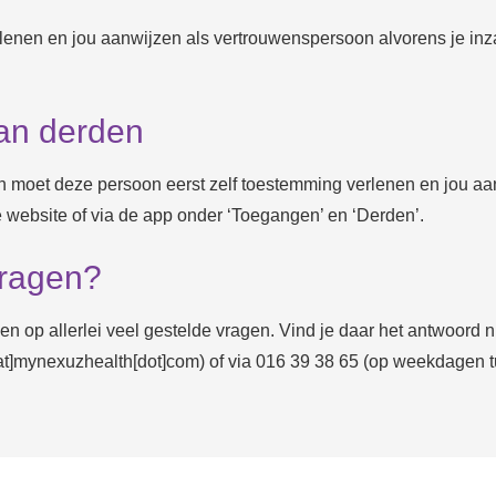
lenen en jou aanwijzen als vertrouwenspersoon alvorens je inzag
van derden
 moet deze persoon eerst zelf toestemming verlenen en jou aan
e website of via de app onder ‘Toegangen’ en ‘Derden’.
vragen?
en op allerlei veel gestelde vragen. Vind je daar het antwoord
at]mynexuzhealth[dot]com)
of via 016 39 38 65 (op weekdagen t