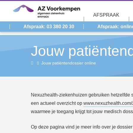
Overslaan en naar de inhoud gaan
AFSPRAAK
Afspraak: 03 380 20 30
Afspraak: onlin
Jouw patiëntend
Home
Jouw patiëntendossier online
Nexuzhealth-ziekenhuizen gebruiken hetzelfde
een actueel overzicht op
www.nexuzhealth.com/z
waarmee je toegang krijgt tot jouw medisch dossie
Op deze pagina vind je meer info over je dossie