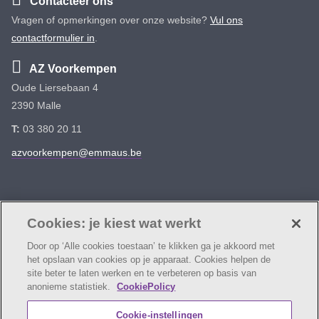
Contacteer ons
Vragen of opmerkingen over onze website?
Vul ons
contactformulier in
.
AZ Voorkempen
Oude Liersebaan 4
2390 Malle
T:
03 380 20 11
azvoorkempen@emmaus.be
Volg ons
Facebook
Linkedin
Instagram
Cookies: je kiest wat werkt
Door op ‘Alle cookies toestaan’ te klikken ga je akkoord met
het opslaan van cookies op je apparaat. Cookies helpen de
site beter te laten werken en te verbeteren op basis van
anonieme statistiek.
CookiePolicy
© AZ Voorkempen
Cookie verklaring
Privacybeleid
Cookie-instellingen
Webtoegankelijkheidsverklaring