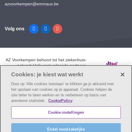
azvoorkempen@emmaus.be
Volg ons
Facebook
Linkedin
Instagram
AZ Voorkempen behoort tot het ziekenhuis-
netwerk Helix met volgende partners:
UZA, AZ Monica, AZ Rivierenland en AZ
Cookies: je kiest wat werkt
Klina.
Door op ‘Alle cookies toestaan’ te klikken ga je akkoord met
het opslaan van cookies op je apparaat. Cookies helpen de
site beter te laten werken en te verbeteren op basis van
anonieme statistiek.
CookiePolicy
© AZ Voorkempen
Cookie verklaring
Privacybeleid
Cookie-instellingen
Webtoegankelijkheidsverklaring
AZ Voorkempen maakt deel uit van
vzw Emmaüs
Enkel noodzakelijke