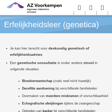
Overslaan en naar de inhoud gaan
Menu
User
Sea
Erfelijkheidsleer (genetica)
menu
me
Je kan hier terecht voor
deskundig genetisch of
erfelijkheidsadvies
.
Een
genetische consultatie
is onder andere
zinvol
in
volgende situaties:
Bloedverwantschap
(zoals neef-nicht huwelijk)
Dezelfde aandoening
bij verschillende familieleden
Doormaken van
meerdere miskramen
of onvruchtbaarheid
Echografische afwijkingen
tijdens de zwangerschap
Optreden van
kanker
bij verschillende familieleden