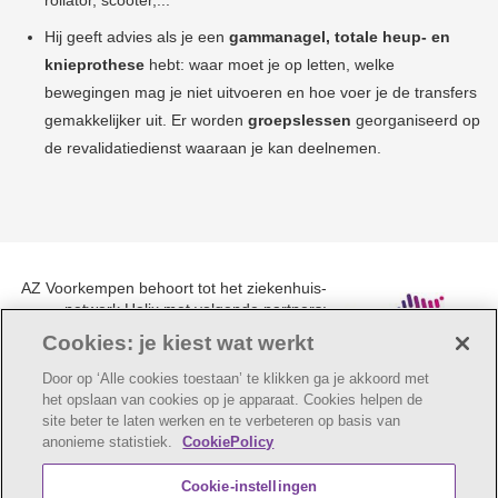
rollator, scooter,...
Hij geeft advies als je een
gammanagel, totale heup- en
knieprothese
hebt: waar moet je op letten, welke
bewegingen mag je niet uitvoeren en hoe voer je de transfers
gemakkelijker uit. Er worden
groepslessen
georganiseerd op
de revalidatiedienst waaraan je kan deelnemen.
AZ Voorkempen behoort tot het ziekenhuis-
netwerk Helix met volgende partners:
UZA, AZ Monica, AZ Rivierenland en AZ
Cookies: je kiest wat werkt
Klina.
Door op ‘Alle cookies toestaan’ te klikken ga je akkoord met
het opslaan van cookies op je apparaat. Cookies helpen de
site beter te laten werken en te verbeteren op basis van
anonieme statistiek.
CookiePolicy
© AZ Voorkempen
Cookie verklaring
Privacybeleid
Cookie-instellingen
Webtoegankelijkheidsverklaring