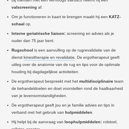
Bij mensen met een verhoogd valrisico neemt hij een
valscreening
af.
Om je functioneren in kaart te brengen maakt hij een
KATZ-
schaal
op.
Interne geriatrische
liaison:
screening en advies als je
ouder dan 75 jaar bent.
Rugschool
is een aanvulling op de rug
revalidatie van de
dienst
kinesitherapie en revalidatie
. De ergotherapeut geeft
uitleg over de anatomie van de rug en tips voor de optimale
houding bij dagdagelijkse activiteiten.
De ergotherapeut bespreekt met het
multidisciplinaire
team
de behandeldoelen en doet voorstellen rond de haalbaarheid
van je levensomstandigheden.
De ergotherapeut geeft jou en je familie advies en tips in
verband met het gebruik van
hulpmiddelen
.
Hij helpt bij de aanvraag van
l
o
ophulpmiddelen:
r
olstoel,