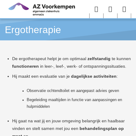
Overslaan en naar de inhoud gaan
Menu
User
Sea
Ergotherapie
menu
me
De ergotherapeut
helpt je om optimaal
zelfstandig
te kunnen
functioneren
in leer-, leef-, werk- of ontspanningssituaties.
Hij maakt een evaluatie van je
dagelijkse activiteiten
:
Observatie ochtendtoilet en aangepast advies geven
Begeleiding maaltijden in functie van aanpassingen en
hulpmiddelen
Hij gaat na wat jij en jouw omgeving belangrijk en haalbaar
vinden en stelt samen met jou een
behandelingsplan op