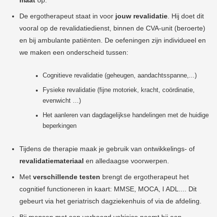
maat
op.
De ergotherapeut staat in voor
jouw revalidatie
. Hij doet dit
vooral op de
revalidatiedienst, binnen de CVA-unit (beroerte)
en bij ambulante patiënten. De oefeningen zijn individueel en
we maken een onderscheid tussen:
Cognitieve revalidatie (geheugen, aandachtsspanne,...)
Fysieke revalidatie (fijne motoriek, kracht, coördinatie,
evenwicht …)
Het aanleren van dagdagelijkse handelingen met de huidige
beperkingen
Tijdens de therapie maak je gebruik van
ontwikkelings- of
revalidatiemateriaal
en alledaagse voorwerpen.
Met
verschillende testen
brengt de ergotherapeut het
cognitief functioneren in kaart: MMSE
, MOCA
, I ADL.... Dit
gebeurt via het geriatrisch dagziekenhuis of via de afdeling.