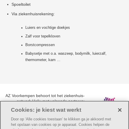
Spoeltoilet
Via ziekenhuisrekening:
Luiers en vochtige doekjes
Zalf voor tepelkloven
Borstcompressen
Babysetje met o.a. waszeep, bodymilk, luierzalf,
thermometer, kam …
AZ Voorkempen behoort tot het ziekenhuis-
netwerk Helix met volgende partners:
UZA, AZ Monica, AZ Rivierenland en AZ
Cookies: je kiest wat werkt
Klina.
Door op ‘Alle cookies toestaan’ te klikken ga je akkoord met
het opslaan van cookies op je apparaat. Cookies helpen de