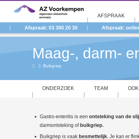
Overslaan en naar de inhoud gaan
AFSPRAAK
Afspraak: 03 380 20 30
Afspraak: onlin
Maag-, darm- en
Maag-,
Buikgriep
darm-
en
ONDERZOEK
TEAM
OOK
leverziekten
(gastro-
enterologie)
Gastro-enteritis is een
ontsteking van de sl
darmontsteking of
buikgriep.
Buikgriep is vaak
besmettelijk
. Je kan er fl