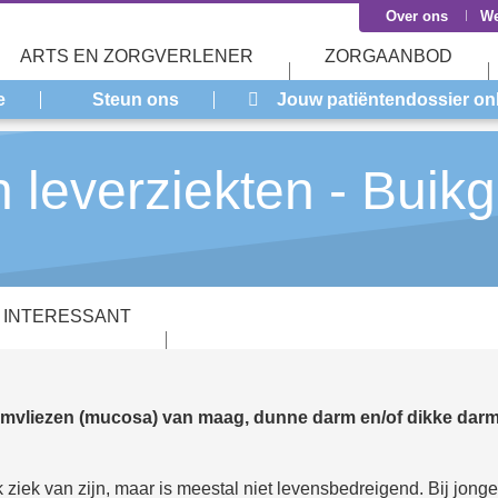
Over ons
We
ARTS EN ZORGVERLENER
ZORGAANBOD
e
Steun ons
Jouw patiëntendossier on
 leverziekten - Buikg
 INTERESSANT
ijmvliezen (mucosa) van maag, dunne darm en/of dikke darm
ink ziek van zijn, maar is meestal niet levensbedreigend. Bij j