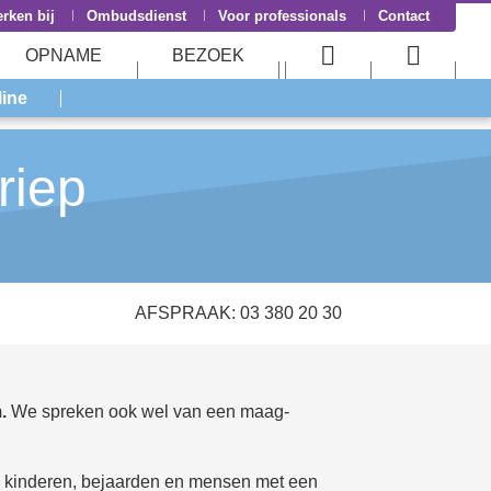
rken bij
Ombudsdienst
Voor professionals
Contact
OPNAME
BEZOEK
User
Searc
line
menu
menu
riep
AFSPRAAK: 03 380 20 30
.
We spreken ook wel van een maag-
onge kinderen, bejaarden en mensen met een