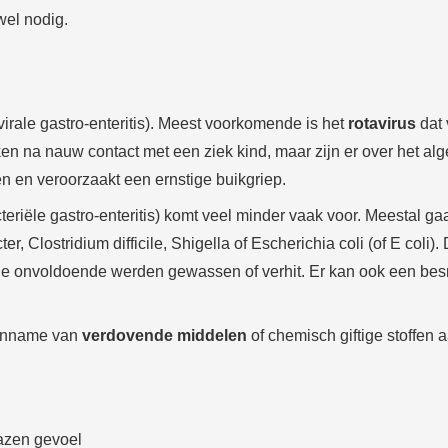
wel nodig.
virale gastro-enteritis). Meest voorkomende is het
rotavirus
dat 
 na nauw contact met een ziek kind, maar zijn er over het alg
 en veroorzaakt een ernstige buikgriep.
teriële gastro-enteritis) komt veel minder vaak voor. Meestal 
 Clostridium difficile, Shigella of Escherichia coli (of E coli)
die onvoldoende werden gewassen of verhit. Er kan ook een besm
 inname van
verdovende middelen
of chemisch giftige stoffen 
lazen gevoel