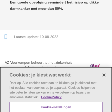
Een goede opvolging vermindert het risico op dikke
darmkanker met meer dan 80%.
Laatste update:
10-08-2022
AZ Voorkempen behoort tot het ziekenhuis-
netwerk Helix met volgende partners:
UZA, AZ Monica, AZ Rivierenland en AZ
Cookies: je kiest wat werkt
Klina.
Door op ‘Alle cookies toestaan’ te klikken ga je akkoord met
het opslaan van cookies op je apparaat. Cookies helpen de
site beter te laten werken en te verbeteren op basis van
anonieme statistiek.
CookiePolicy
© AZ Voorkempen
Cookie verklaring
Privacybeleid
Cookie-instellingen
Webtoegankelijkheidsverklaring