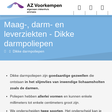
Overslaan en naar de inhoud gaan
Menu
User
Sea
Maag-, darm- en
menu
me
leverziekten - Dikke
darmpoliepen
Maag-,
Dikke darmpoliepen
darm-
en
leverziekten
Dikke darmpoliepen zijn
goedaardige gezwellen
die
(gastro-
ontstaan
in het slijmvlies van inwendige lichaamsholten
enterologie)
zoals de darmen.
Poliepen hebben
allerlei vormen
en kunnen enkele
millimeters tot enkele centimeters groot zijn.
We onderscheiden
twee soorten
. Het onderscheid kan je