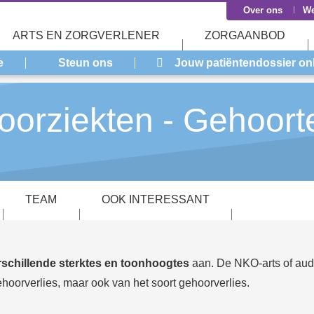
Over ons
We
ARTS EN ZORGVERLENER
ZORGAANBOD
e
Steun ons
Jouw patiëntendossier on
 oorziekten - Gehoort
TEAM
OOK INTERESSANT
rschillende sterktes en toonhoogtes
aan. De NKO-arts of audi
ehoorverlies, maar ook van het soort gehoorverlies.