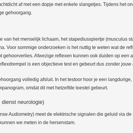
uchtdicht af met een dopje met enkele slangetjes. Tijdens het o
ige gehoorgang.
e van het menselijk lichaam, het stapediusspiertje (musculus stap
 Voor sommige onderzoeken is het nuttig te weten wat de refle
groot gehoorverlies. Afwezige reflexen kunnen ook duiden op ee
eflexdrempel is een objectieve test en gebeurt dus zonder jou
oorgang volledig afsluit. In het testoor hoor je een langdurige, 
mpanogram, omdat dit met hetzelfde toestel gebeurt.
dienst neurologie)
nse Audiometry
) meet de elektrische signalen die geluid via
 kunnen we meten in de hersenstam.