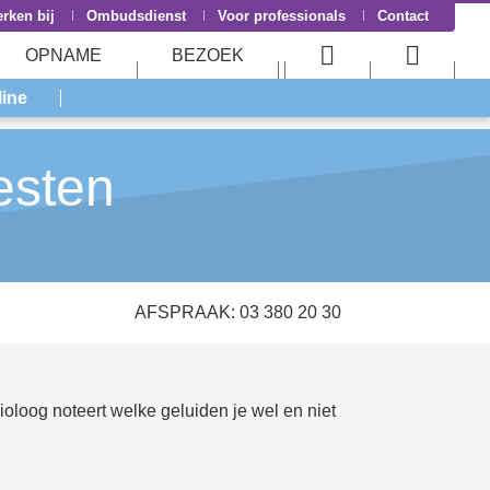
rken bij
Ombudsdienst
Voor professionals
Contact
OPNAME
BEZOEK
User
Searc
line
menu
menu
esten
AFSPRAAK: 03 380 20 30
oloog noteert welke geluiden je wel en niet