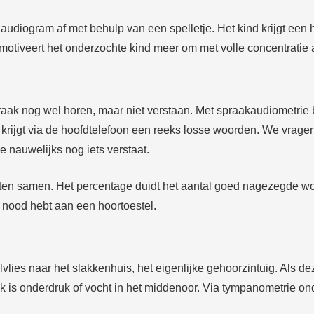
udiogram af met behulp van een spelletje. Het kind krijgt een
t motiveert het onderzochte kind meer om met volle concentratie 
aak nog wel horen, maar niet verstaan. Met spraakaudiometrie 
e krijgt via de hoofdtelefoon een reeks losse woorden. We vrag
e nauwelijks nog iets verstaat.
aten samen. Het percentage duidt het aantal goed nagezegde woo
 nood hebt aan een hoortoestel.
vlies naar het slakkenhuis, het eigenlijke gehoorzintuig. Als de
ak is onderdruk of vocht in het middenoor. Via tympanometrie 