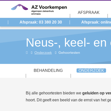
Overslaan en naar de inhoud gaan
AFSPRAAK
Afspraak: 03 380 20 30
Afspraak: onlin
Neus-, keel- en
Neus-,
Onderzoek
Gehoortesten
keel-
en
BEHANDELING
ONDERZOEK
oorziekten
NKO
(otorinolaryngologie
ORL)
Bij alle gehoortesten bieden we
geluiden op ve
hoort. Dit geeft een beeld van de ernst van het g