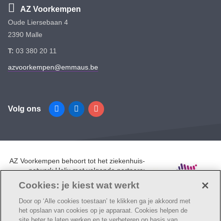
AZ Voorkempen
Oude Liersebaan 4
2390 Malle
T:
03 380 20 11
azvoorkempen@emmaus.be
Volg ons
Facebook
Linkedin
Instagram
AZ Voorkempen behoort tot het ziekenhuis-
netwerk Helix met volgende partners:
UZA, AZ Monica, AZ Rivierenland en AZ
Cookies: je kiest wat werkt
Klina.
Door op ‘Alle cookies toestaan’ te klikken ga je akkoord met
het opslaan van cookies op je apparaat. Cookies helpen de
site beter te laten werken en te verbeteren op basis van