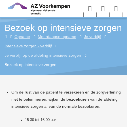
Overslaan en naar de inhoud gaan
Menu
User
Sea
Bezoek op intensieve zorgen
menu
me
Home
Opname
Meerdaagse opname
Je verblijf
Intensieve zorgen - verblijf
Je verblijf op de afdeling intensieve zorgen
Bezoek op intensieve zorgen
Om de rust van de patiënt te verzekeren en de zorgverlening
niet te belemmeren, wijken de
bezoekuren
van de afdeling
intensieve zorgen af van de normale bezoekuren:
15.30 tot 16.00 uur