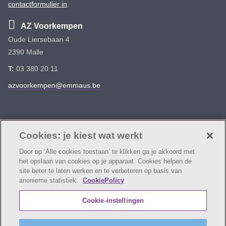
contactformulier in
.
AZ Voorkempen
Oude Liersebaan 4
2390 Malle
T:
03 380 20 11
azvoorkempen@emmaus.be
Volg ons
Facebook
Linkedin
Instagram
Cookies: je kiest wat werkt
Door op ‘Alle cookies toestaan’ te klikken ga je akkoord met
het opslaan van cookies op je apparaat. Cookies helpen de
site beter te laten werken en te verbeteren op basis van
anonieme statistiek.
CookiePolicy
© AZ Voorkempen
Cookie verklaring
Privacybeleid
Cookie-instellingen
Webtoegankelijkheidsverklaring