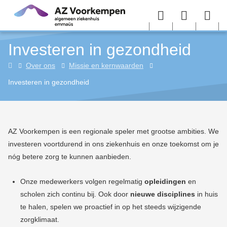
Overslaan en naar de inhoud gaan
Menu
User
Sea
Investeren in gezondheid
menu
me
Home
Over ons
Missie en kernwaarden
Investeren in gezondheid
AZ Voorkempen is een regionale speler met grootse ambities. We
investeren voortdurend in ons ziekenhuis en onze toekomst om je
nóg betere zorg te kunnen aanbieden.
Onze medewerkers volgen regelmatig
opleidingen
en
scholen zich continu bij. Ook door
nieuwe disciplines
in huis
te halen, spelen we proactief in op het steeds wijzigende
zorgklimaat.