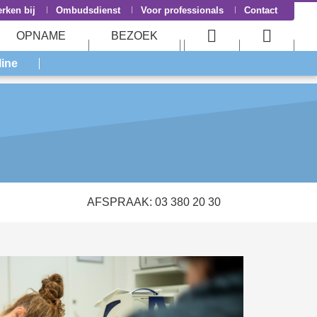
rken bij
Ombudsdienst
Voor professionals
Contact
OPNAME
BEZOEK
User
Searc
line
menu
menu
AFSPRAAK: 03 380 20 30