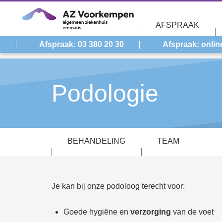
Overslaan en naar de inhoud gaan
AFSPRAAK
Afspraak: 03 380 20 30
Afspraak: onlin
Podologie
BEHANDELING
TEAM
Je kan bij onze podoloog terecht voor:
Goede hygiëne en
verzorging
van de voet