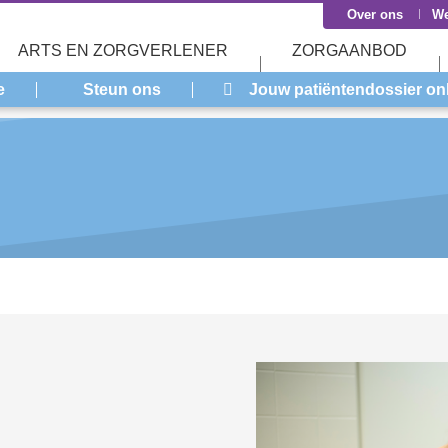
Over ons
We
ARTS EN ZORGVERLENER
ZORGAANBOD
e
Steun ons
Jouw patiëntendossier on