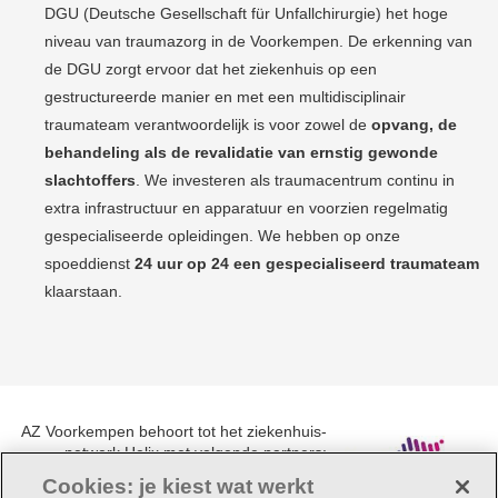
DGU (Deutsche Gesellschaft für Unfallchirurgie) het hoge
niveau van traumazorg in de Voorkempen.
De erkenning van
de DGU zorgt ervoor dat het ziekenhuis op een
gestructureerde manier en met een multidisciplinair
traumateam verantwoordelijk is voor zowel de
opvang, de
behandeling als de revalidatie van ernstig gewonde
slachtoffers
.
We investeren als traumacentrum continu in
extra infrastructuur en apparatuur en voorzien regelmatig
gespecialiseerde opleidingen. We hebben op onze
spoeddienst
24 uur op 24 een gespecialiseerd traumateam
klaarstaan.
AZ Voorkempen behoort tot het ziekenhuis-
netwerk Helix met volgende partners:
UZA, AZ Monica, AZ Rivierenland en AZ
Cookies: je kiest wat werkt
Klina.