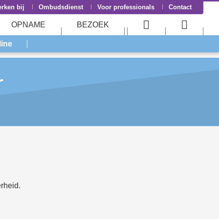
rken bij
Ombudsdienst
Voor professionals
Contact
OPNAME
BEZOEK
User
Searc
line
menu
menu
r
rheid.