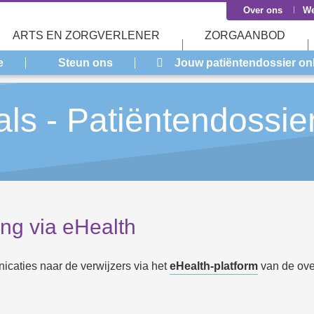
Over ons
We
ARTS EN ZORGVERLENER
ZORGAANBOD
e
Steun ons
Jouw patiëntendossier on
als - Patiëntendossie
ing via eHealth
icaties naar de verwijzers via het
eHealth-platform
van de ove