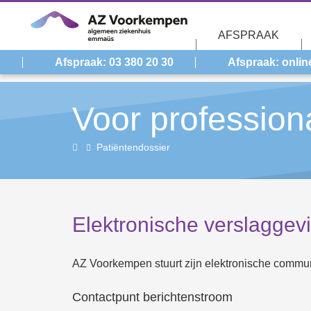
Overslaan en naar de inhoud gaan
AFSPRAAK
Afspraak: 03 380 20 30
Afspraak: onlin
Voor profession
Voor
Patiëntendossier
professionals
Elektronische verslaggev
AZ Voorkempen stuurt zijn elektronische commun
Contactpunt berichtenstroom