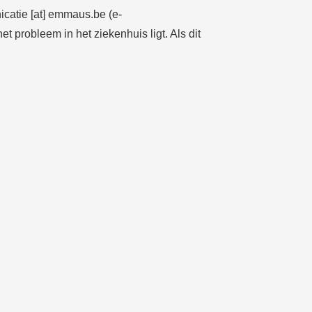
catie
[at]
emmaus.be
(e-
t probleem in het ziekenhuis ligt. Als dit