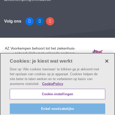
Volg ons
Facebook
Linkedin
Instagram
AZ Voorkempen behoort tot het ziekenhuis-
netwerk Helix met volgende partners:
UZA, AZ Monica, AZ Rivierenland en AZ
Cookies: je kiest wat werkt
Klina.
Door op ‘Alle cookies toestaan’ te klikken ga je akkoord met
het opslaan van cookies op je apparaat. Cookies helpen de
site beter te laten werken en te verbeteren op basis van
anonieme statistiek.
CookiePolicy
© AZ Voorkempen
Cookie verklaring
Privacybeleid
Cookie-instellingen
Webtoegankelijkheidsverklaring
AZ Voorkempen maakt deel uit van
vzw Emmaüs
Enkel noodzakelijke
Maatschappelijke zetel Edgard Tinellaan 1c, 2800