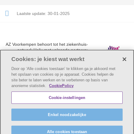
Laatste update:
30-01-2025
AZ Voorkempen behoort tot het ziekenhuis-
netwerk Helix met volgende partners:
UZA, AZ Monica, AZ Rivierenland en AZ
Cookies: je kiest wat werkt
Klina.
Door op ‘Alle cookies toestaan’ te klikken ga je akkoord met
het opslaan van cookies op je apparaat. Cookies helpen de
site beter te laten werken en te verbeteren op basis van
anonieme statistiek.
CookiePolicy
© AZ Voorkempen
Cookie verklaring
Privacybeleid
Cookie-instellingen
Webtoegankelijkheidsverklaring
AZ Voorkempen maakt deel uit van
vzw Emmaüs
Enkel noodzakelijke
Maatschappelijke zetel Edgard Tinellaan 1c, 2800
Mechelen
BE 0411 515 075, RPR Antwerpen (Mechelen)
Alle cookies toestaan