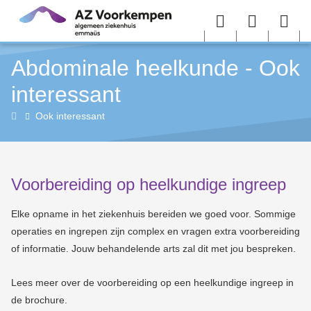
Overslaan en naar de inhoud gaan
Menu
User
Sea
Abdominale heelkunde - Ook
menu
me
interessant
Abdominale
Ook interessant
heelkunde
Voorbereiding op heelkundige ingreep
Elke opname in het ziekenhuis bereiden we goed voor. Sommige
operaties en ingrepen zijn complex en vragen extra voorbereiding
of informatie. Jouw behandelende arts zal dit met jou bespreken.
Lees meer over de voorbereiding op een heelkundige ingreep in
de brochure.