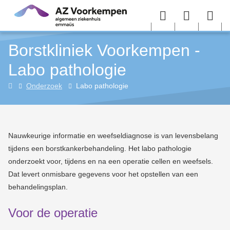
Overslaan en naar de inhoud gaan
Menu
User
Sea
Borstkliniek Voorkempen -
menu
me
Labo pathologie
Borstkliniek
Onderzoek
Labo pathologie
Voorkempen
Nauwkeurige informatie en weefseldiagnose is van levensbelang
tijdens een borstkankerbehandeling. Het labo pathologie
onderzoekt voor, tijdens en na een operatie cellen en weefsels.
Dat levert onmisbare gegevens voor het opstellen van een
behandelingsplan.
Voor de operatie