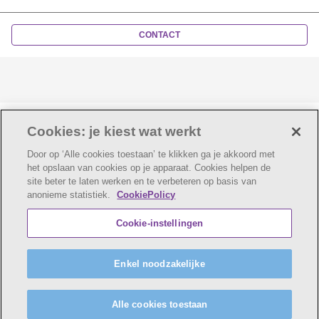
CONTACT
Laatste update:
10-08-2022
Cookies: je kiest wat werkt
Door op ‘Alle cookies toestaan’ te klikken ga je akkoord met
het opslaan van cookies op je apparaat. Cookies helpen de
site beter te laten werken en te verbeteren op basis van
anonieme statistiek.
CookiePolicy
© AZ Voorkempen
Cookie verklaring
Privacybeleid
Cookie-instellingen
Webtoegankelijkheidsverklaring
AZ Voorkempen maakt deel uit van
vzw Emmaüs
Enkel noodzakelijke
Maatschappelijke zetel Edgard Tinellaan 1c, 2800
Mechelen
BE 0411 515 075, RPR Antwerpen (Mechelen)
Alle cookies toestaan