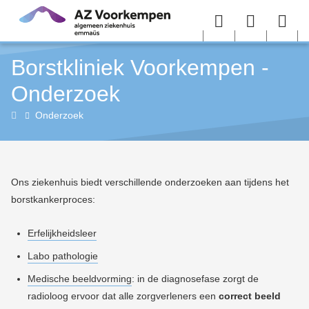
Overslaan en naar de inhoud gaan
Menu
User
Sea
Borstkliniek Voorkempen -
menu
me
Onderzoek
Borstkliniek
Onderzoek
Voorkempen
Ons ziekenhuis biedt verschillende onderzoeken aan tijdens het
borstkankerproces:
Erfelijkheidsleer
Labo pathologie
Medische beeldvorming
: i
n de diagnosefase zorgt de
radioloog ervoor dat alle zorgverleners een
correct beeld