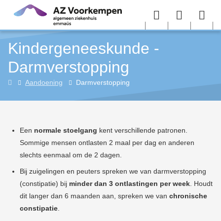
Overslaan en naar de inhoud gaan
Menu
User
Sea
Kindergeneeskunde -
menu
me
Darmverstopping
Kindergeneeskunde
Aandoening
Darmverstopping
(pediatrie)
Een
normale stoelgang
kent verschillende patronen.
Sommige mensen ontlasten 2 maal per dag en anderen
slechts eenmaal om de 2 dagen.
Bij zuigelingen en peuters spreken we van darmverstopping
(constipatie) bij
minder dan 3 ontlastingen per week
. Houdt
dit langer dan 6 maanden aan, spreken we van
chronische
constipatie
.