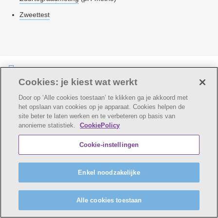
Zweettest
Laatste update:
10-08-2022
Cookies: je kiest wat werkt
Door op ‘Alle cookies toestaan’ te klikken ga je akkoord met
het opslaan van cookies op je apparaat. Cookies helpen de
site beter te laten werken en te verbeteren op basis van
© AZ Voorkempen
anonieme statistiek.
CookiePolicy
Cookie verklaring
Privacybeleid
Webtoegankelijkheidsverklaring
Cookie-instellingen
AZ Voorkempen maakt deel uit van
vzw Emmaüs
Maatschappelijke zetel Edgard Tinellaan 1c, 2800
Enkel noodzakelijke
Mechelen
BE 0411 515 075, RPR Antwerpen (Mechelen)
Alle cookies toestaan