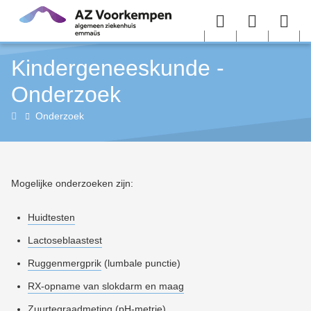
Overslaan en naar de inhoud gaan
Menu
User
Sea
Kindergeneeskunde -
menu
me
Onderzoek
Kindergeneeskunde
Onderzoek
(pediatrie)
Mogelijke onderzoeken zijn:
Huidtesten
Lactoseblaastest
Ruggenmergprik
(lumbale punctie)
RX-opname van slokdarm en maag
Zuurtegraadmeting
(pH-metrie)