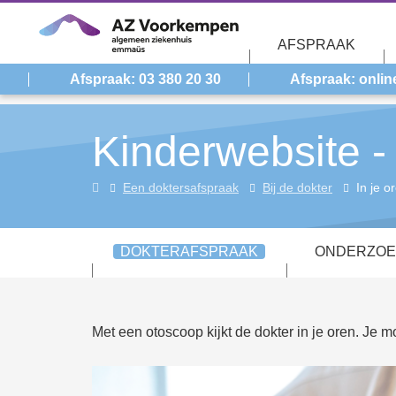
Overslaan en naar de inhoud gaan
AFSPRAAK
Afspraak: 03 380 20 30
Afspraak: onlin
Kinderwebsite - 
Kinderwebsite
Een doktersafspraak
Bij de dokter
In je o
DOKTERAFSPRAAK
ONDERZOE
Met een otoscoop kijkt de dokter in je oren. Je mo