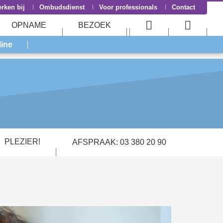
rken bij
Ombudsdienst
Voor professionals
Contact
OPNAME
BEZOEK
User
Searc
line
menu
menu
PLEZIER!
AFSPRAAK: 03 380 20 90