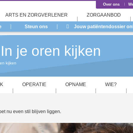
Over ons
We
ARTS EN ZORGVERLENER
ZORGAANBOD
e
Steun ons
Jouw patiëntendossier on
In je oren kijken
ren kijken
K
OPERATIE
OPNAME
WIE?
et nu even stil blijven liggen.