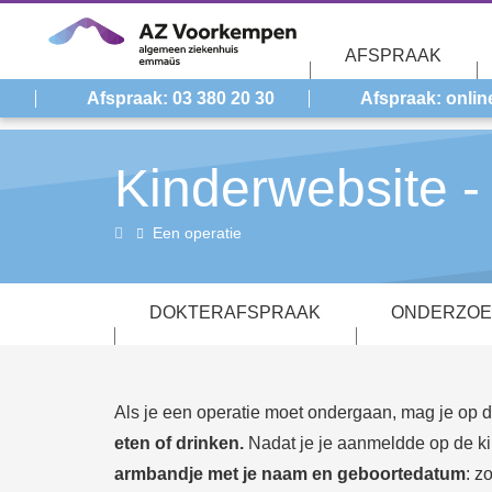
Overslaan en naar de inhoud gaan
AFSPRAAK
Afspraak: 03 380 20 30
Afspraak: onlin
Kinderwebsite -
Kinderwebsite
Een operatie
DOKTERAFSPRAAK
ONDERZOE
Als je een operatie moet ondergaan, mag je op d
eten of drinken.
Nadat je je aanmeldde op de kin
ar
mbandje
met je naam en geboortedatum
: z