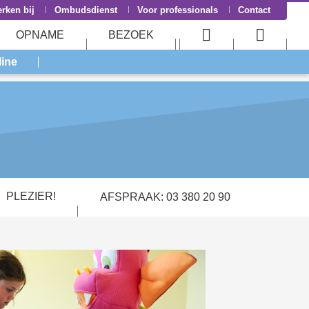
rken bij
Ombudsdienst
Voor professionals
Contact
OPNAME
BEZOEK
User
Searc
line
menu
menu
PLEZIER!
AFSPRAAK: 03 380 20 90