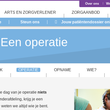
Over ons
We
ARTS EN ZORGVERLENER
ZORGAANBOD
e
Steun ons
Jouw patiëntendossier on
 Een operatie
K
OPERATIE
OPNAME
WIE?
e dag van je operatie
niets
derafdeling, krijg je een
o weten we altijd wie je bent.