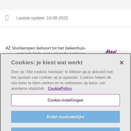
Laatste update:
10-08-2022
AZ Voorkempen behoort tot het ziekenhuis-
netwerk Helix met volgende partners:
UZA, AZ Monica, AZ Rivierenland en AZ
Cookies: je kiest wat werkt
Klina.
Door op ‘Alle cookies toestaan’ te klikken ga je akkoord met
het opslaan van cookies op je apparaat. Cookies helpen de
site beter te laten werken en te verbeteren op basis van
anonieme statistiek.
CookiePolicy
© AZ Voorkempen
Cookie verklaring
Privacybeleid
Cookie-instellingen
Webtoegankelijkheidsverklaring
AZ Voorkempen maakt deel uit van
vzw Emmaüs
Enkel noodzakelijke
Maatschappelijke zetel Edgard Tinellaan 1c, 2800
Mechelen