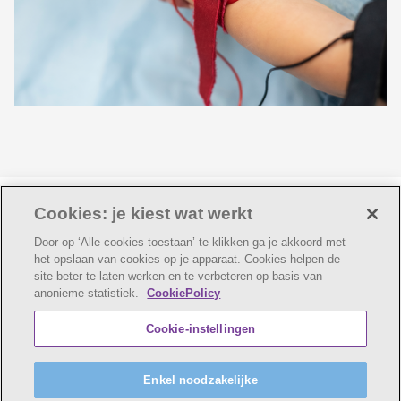
Laatste update:
10-08-2022
Cookies: je kiest wat werkt
Door op ‘Alle cookies toestaan’ te klikken ga je akkoord met
het opslaan van cookies op je apparaat. Cookies helpen de
site beter te laten werken en te verbeteren op basis van
anonieme statistiek.
CookiePolicy
© AZ Voorkempen
Cookie verklaring
Privacybeleid
Cookie-instellingen
Webtoegankelijkheidsverklaring
AZ Voorkempen maakt deel uit van
vzw Emmaüs
Enkel noodzakelijke
Maatschappelijke zetel Edgard Tinellaan 1c, 2800