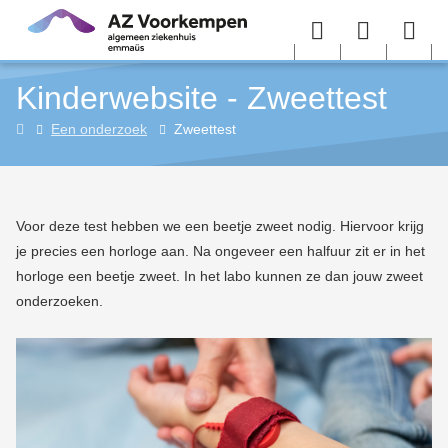
Overslaan en naar de inhoud gaan
Menu
User
Sea
Kinderwebsite - Zweettest
menu
me
Kinderwebsite
Een onderzoek
Zweettest
Voor deze test hebben we een beetje zweet nodig. Hiervoor krijg
je precies een horloge aan. Na ongeveer een halfuur zit er in het
horloge een beetje zweet. In het labo kunnen ze dan jouw zweet
onderzoeken.