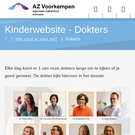
Overslaan en naar de inhoud gaan
Menu
User
Sea
Kinderwebsite - Dokters
menu
me
Kinderwebsite
Wie zorgt er voor mij?
Dokters
Elke dag komt er 1 van onze dokters langs om te kijken of je
goed geneest. De dokter kijkt hiervoor in het dossier.