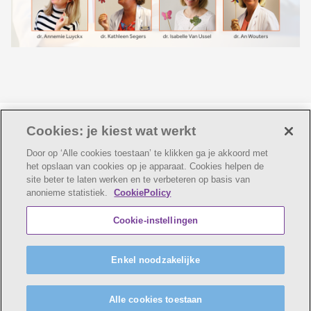
Laatste update:
06-08-2026
Cookies: je kiest wat werkt
Door op ‘Alle cookies toestaan’ te klikken ga je akkoord met
het opslaan van cookies op je apparaat. Cookies helpen de
site beter te laten werken en te verbeteren op basis van
anonieme statistiek.
CookiePolicy
© AZ Voorkempen
Cookie verklaring
Privacybeleid
Cookie-instellingen
Webtoegankelijkheidsverklaring
AZ Voorkempen maakt deel uit van
vzw Emmaüs
Enkel noodzakelijke
Maatschappelijke zetel Edgard Tinellaan 1c, 2800
Mechelen
BE 0411 515 075, RPR Antwerpen (Mechelen)
Alle cookies toestaan