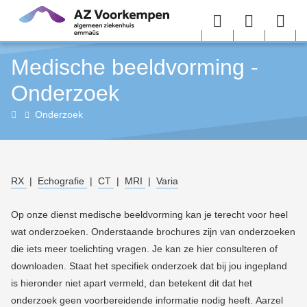
Overslaan en naar de inhoud gaan
Menu
User
Sea
Medische beeldvorming -
menu
me
Onderzoek
Medische
Onderzoek
beeldvorming
(radiologie)
RX
|
Echografie
|
CT
|
MRI
|
Varia
Op onze dienst medische beeldvorming kan je terecht voor heel
wat onderzoeken. Onderstaande brochures zijn van onderzoeken
die iets meer toelichting vragen. Je kan ze hier consulteren of
downloaden. Staat het specifiek onderzoek dat bij jou ingepland
is hieronder niet apart vermeld,
dan betekent dit dat het
onderzoek geen voorbereidende informatie nodig heeft.
Aarzel