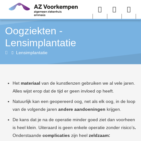
Overslaan en naar de inhoud gaan
Menu
User
Sea
Oogziekten -
menu
me
Lensimplantatie
Oogziekten
Lensimplantatie
(oftalmologie)
Het
materiaal
van de kunstlenzen gebruiken we al vele jaren.
Alles wijst erop dat de tijd er geen invloed op heeft.
Natuurlijk kan een geopereerd oog, net als elk oog, in de loop
van de volgende jaren
andere aandoeningen
krijgen.
De kans dat je na de operatie minder goed ziet dan voorheen
is heel klein. Uiteraard is geen enkele operatie zonder risico’s
.
Onderstaande
complicaties
zijn heel
zeldzaam: