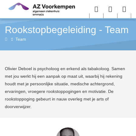
Overslaan en naar de inhoud gaan
Menu
User
Sea
Rookstopbegeleiding - Team
menu
me
Rookstopbegeleiding
Team
(tabakologie)
Olivier Deboel is psycholoog en erkend als tabakoloog. Samen
met jou werkt hij een aanpak op maat uit, waarbij hij rekening
houdt met je persoonlijke situatie, medische achtergrond,
ervaringen, vroegere rookstoppogingen en motivatie. De
rookstoppoging gebeurt in nauw overleg met je arts of
doorverwijzer.