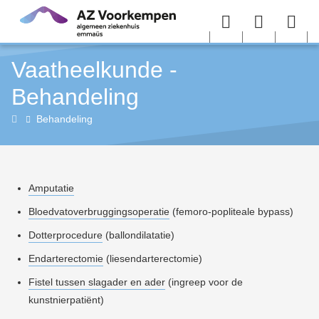
Overslaan en naar de inhoud gaan
Menu
User
Sea
Vaatheelkunde -
menu
me
Behandeling
Vaatheelkunde
Behandeling
Amputatie
Bloedvatoverbruggingsoperatie
(femoro-popliteale bypass)
Dotterprocedure
(ballondilatatie)
Endarterectomie
(liesendarterectomie)
Fistel tussen slagader en ader
(ingreep voor de
kunstnierpatiënt)